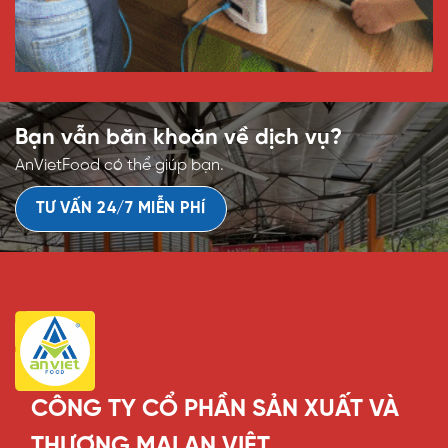
Bạn vẫn băn khoăn về dịch vụ?
AnVietFood có thể giúp bạn.
TƯ VẤN 24/7 MIỄN PHÍ
CÔNG TY CỔ PHẦN SẢN XUẤT VÀ
THƯƠNG MẠI AN VIỆT