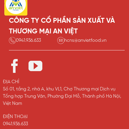
CÔNG TY CỔ PHẦN SẢN XUẤT VÀ
THƯƠNG MẠI AN VIỆT
0941.936.633
hcns@anvietfood.vn
ĐỊA CHỈ
Số 01, tầng 2, nhà A, khu VL1, Chợ Thương mại Dịch vụ
Tổng hợp Trung Văn, Phường Đại Mỗ, Thành phố Hà Nội,
Việt Nam
ĐIỆN THOẠI
0941.936.633