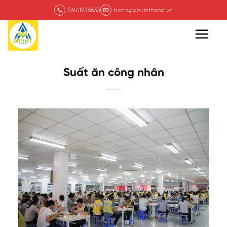
Chuyển
0941936633
hcns@anvietfood.vn
đến
nội
dung
Suất ăn công nhân