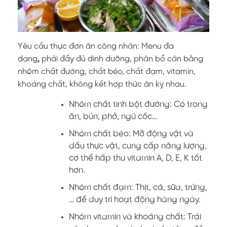
Yêu cầu thực đơn ăn công nhân:
Menu đa
dạng
,
phải đầy đủ dinh dưỡng, phân bổ cân bằng
nhóm chất đường, chất béo, chất đạm, vitamin,
khoáng chất, không kết hợp thức ăn kỵ nhau.
Nhóm chất tinh bột đường: Có trong
ăn, bún, phở, ngũ cốc…
Nhóm chất béo: Mỡ động vật và
dầu thực vật, cung cấp năng lượng,
cơ thể hấp thu vitamin A, D, E, K tốt
hơn.
Nhóm chất đạm: Thịt, cá, sữa, trứng,
… để duy trì hoạt động hàng ngày.
Nhóm vitamin và khoáng chất: Trái