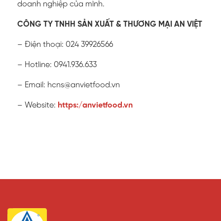
doanh nghiệp của mình.
CÔNG TY TNHH SẢN XUẤT & THƯƠNG MẠI AN VIỆT
– Điện thoại: 024 39926566
– Hotline: 0941.936.633
– Email: hcns@anvietfood.vn
– Website:
https:/anvietfood.vn