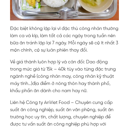
Đặc biệt không lặp lại vì đặc thù công nhân thường
làm ca và kíp, làm tất cả các ngày trong tuần nên
bữa ăn tránh lặp lại 7 ngày. Mỗi ngày sẽ có ít nhất 3
món chính, có sự luân phiên thay đổi.
Về giá thành luôn hợp lý và cân đối:
Dao động
trong mức giá từ 15k – 40k tùy vào từng đặc trưng
ngành nghề (công nhân may, công nhân kỹ thuật
máy tính…)địa điểm ở nông thôn hay thành phố,
khẩu phần ăn dành cho nam hay nữ.
Liên hệ Công ty AnViet Food – Chuyên cung cấp
suất ăn công nghiệp, suất ăn văn phòng, suất ăn
trường học uy tín, chất lượng, chuyên nghiệp để
được tư vấn suất ăn công nghiệp phù hợp với