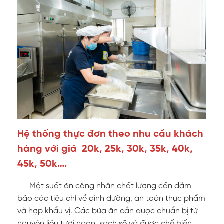
Hệ thống thực đơn theo nhu cầu khách
hàng với giá 20k, 25k, 30k, 35k, 40k,
45k, 50k….
Một suất ăn công nhân chất lượng cần đảm
bảo các tiêu chí về dinh dưỡng, an toàn thực phẩm
và hợp khẩu vị. Các bữa ăn cần được chuẩn bị từ
nguyên liệu tươi ngon, sạch sẽ và được chế biến