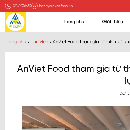
Chuyển
0941936633
hcns@anvietfood.vn
đến
nội
Trang chủ
Giới thiệu
dung
Trang chủ
»
Thư viện
»
AnViet Food tham gia từ thiện và ủn
AnViet Food tham gia từ t
l
06/1