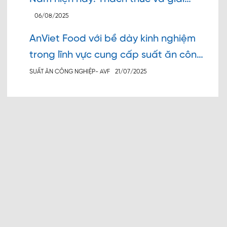
pháp cho người tiêu dùng
06/08/2025
AnViet Food với bề dày kinh nghiệm
trong lĩnh vực cung cấp suất ăn công
nghiệp tại các trường học, công ty,
SUẤT ĂN CÔNG NGHIỆP- AVF
21/07/2025
đơn vị tại Hà Nội và nhiều KCN tại
nhiều tỉnh thành trong cả nước, công
ty chúng tôi hiện nay đã cung ứng
hàng nghìn suất ăn công nghiệp mỗi
ngày….