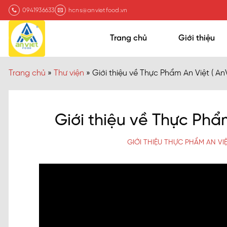
Chuyển
0941936633
hcns@anvietfood.vn
đến
nội
Trang chủ
Giới thiệu
dung
Trang chủ
»
Thư viện
»
Giới thiệu về Thực Phẩm An Việt ( An
Giới thiệu về Thực Phẩ
GIỚI THIỆU THỰC PHẨM AN VIỆ