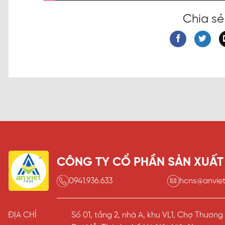
Chia sẻ
CÔNG TY CỔ PHẦN SẢN XUẤT 
0941.936.633
hcns@anviet
ĐỊA CHỈ
Số 01, tầng 2, nhà A, khu VL1, Chợ Thươn