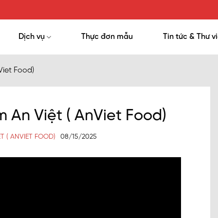
Dịch vụ
Thực đơn mẫu
Tin tức & Thư v
Viet Food)
m An Việt ( AnViet Food)
T ( ANVIET FOOD)
08/15/2025