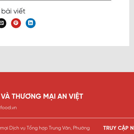
 bài viết
VÀ THƯƠNG MẠI AN VIỆT
food.vn
g mại Dịch vụ Tổng hợp Trung Văn, Phường
TRUY CẬP 